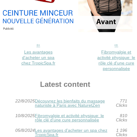
Les avantages
Fibromyalgie et
d'acheter un spa
activité physique: le
chez TropicSpa.fr
rôle clé d'une cure
personnalisée
Latest content
22/8/2025
Découvrez les bienfaits du massage
771
naturiste à Paris avec NaturetZen
Clicks
10/8/2025
Fibromyalgie et activité physique: le
810
rôle clé d'une cure personnalisée
Clicks
05/8/2024
Les avantages d'acheter un spa chez
1 196
TropicSpa.fr
Clicks