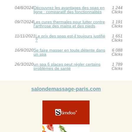
04/8/2024
Découvrez les avantages des spas en
1 244
ligne : comparatif des fonctionnalités
Clicks
09/7/2024
Les cures thermales pour lutter contre
1 191
l'arthrose des mains et des pieds
Clicks
11/11/2021
Le prix des spas est-il toujours justifié
1 651
?
Clicks
16/9/2020
Se faire masser en toute détente dans
6 088
un spa
Clicks
26/3/2020
un spa 6 places peut régler certains
1 789
problèmes de santé
Clicks
salondemassage-paris.com